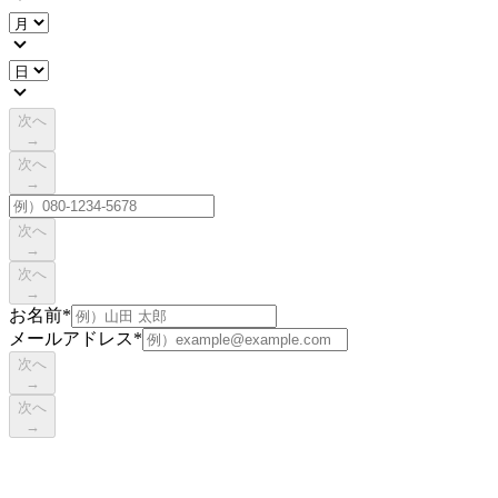
次へ
→
次へ
→
次へ
→
次へ
→
お名前
*
メールアドレス
*
次へ
→
次へ
→